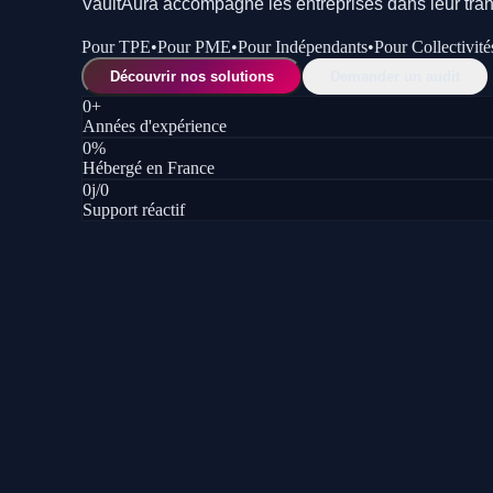
VaultAura accompagne les entreprises dans leur tran
Pour
TPE
•
Pour
PME
•
Pour
Indépendants
•
Pour
Collectivité
Découvrir nos solutions
Demander un audit
0
+
Années d'expérience
0
%
Hébergé en France
0
j/
0
Support réactif