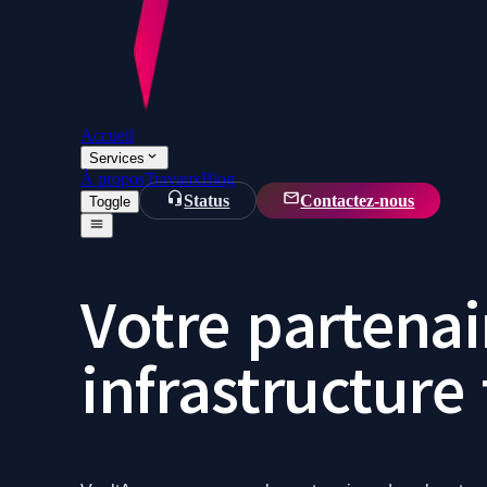
Accueil
Services
À propos
Travaux
Blog
Status
Contactez-nous
Toggle
Votre partena
infrastructure