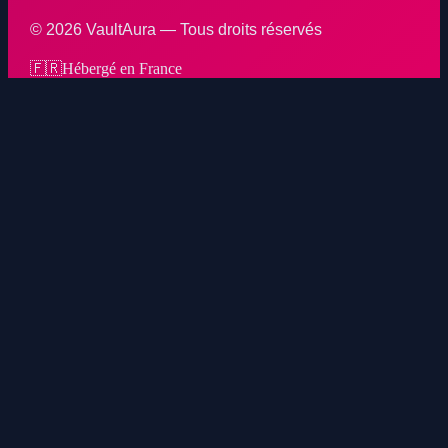
©
2026
VaultAura — Tous droits réservés
🇫🇷
Hébergé en France